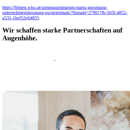
https://firmen.wko.at/summasummarum-maria-gussmagg-
unternehmensberatung-eu/steiermark/?firmaid=27f817fb-565f-4852-
a531-1bef52e64855
Wir schaffen starke Partnerschaften auf
Augenhöhe.