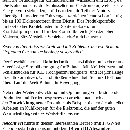
stellt die Grundlage für kontinuierliches Wachstum und Erfolg dar.
Die Kohlebürste ist der Schlüsselteil im Elektromotor, welcher die
Energie vom stehenden, auf das rotierende Teil des Motors
überträgt. In modernen Fahrzeugen verrichten heute schon häufig
bis zu 100 Elektromotoren ihren Dienst! Das Produktportfolio
umfasst daher Kohlebürsten für Startermotoren, für
Kraftstoffpumpen und für den Komfortbereich (Fensterheber-
Motoren, Sitz-Versteller, Schiebedach-Antriebe, usw.).
Zwei von drei Autos weltweit sind mit Kohlebürsten von Schunk
Hoffmann Carbon Technology ausgestattet!
Der Geschäftsbereich
Bahntechnik
ist spezialisiert auf sichere und
zuverlässige Stromübertragung für Bahnen. Mit Kohlebürsten und
Schleifstücken für ICE-Hochgeschwindigkeits- und Regionalzüge,
Frachtlokomotiven, U- und Straßenbahnen hält Schunk Hoffmann
überall auf der Welt Bahnen in Bewegung.
Neben der Weiterentwicklung und Optimierung von bestehenden
Produkten und Fertigungsprozessen arbeitet man auch an
der
Entwicklung
neuer Produkte: als Beispiel dienen die aktuellen
Arbeiten an Kühlkörpern für die Elektronik, die auf der guten
Wärmeleitfähigkeit des Werkstoffs basieren.
netconnect
führte in diesem interessanten Betrieb (mit 17GWh/a
Energiebedarf) gemeinsam mit dem
IB von DI Alexander