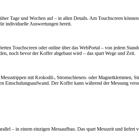
über Tage und Wochen auf – in allen Details. Am Touchscreen können Si
ür individuelle Auswertungen bereit.
rierten Touchscreen oder online über das WebPortal – von jedem Stando
den, noch bevor der Koffer abgebaut wird – das spart Wege und Zeit.
te Messstrippen mit Krokodil-, Stromschienen- oder Magnetklemmen, S
den Einschulungsaufwand. Der Koffer kann während der Messung versch
lel – in einem einzigen Messaufbau. Das spart Messzeit und liefert v