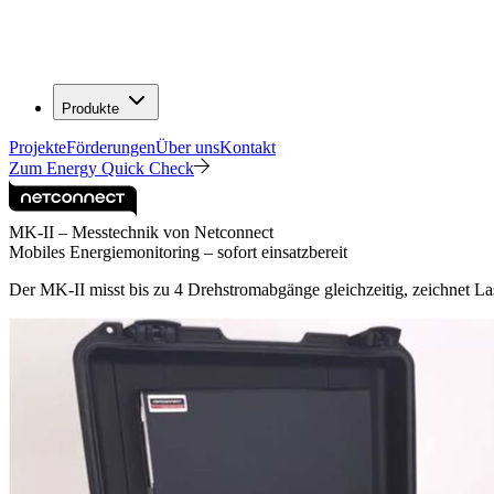
Produkte
Projekte
Förderungen
Über uns
Kontakt
Zum Energy Quick Check
MK-II – Messtechnik von Netconnect
Mobiles Energiemonitoring – sofort einsatzbereit
Der MK-II misst bis zu 4 Drehstromabgänge gleichzeitig, zeichnet Las